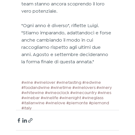
team stanno ancora scoprendo il loro 
vero potenziale.
"Ogni anno è diverso", riflette Luigi. 
"Stiamo imparando, adattandoci e forse 
anche cambiando il modo in cui 
raccogliamo rispetto agli ultimi due 
anni. Agosto e settembre decideranno 
la forma finale di questa annata."
#wine
#winelover
#winetasting
#redwine
#foodandwine
#winetime
#winelovers
#winery
#whitewine
#wineoclock
#winecountry
#wines
#winebar
#winelife
#winenight
#wineglass
#italianwine
#winelove
#
piemonte 
#
piemond 
#
italy