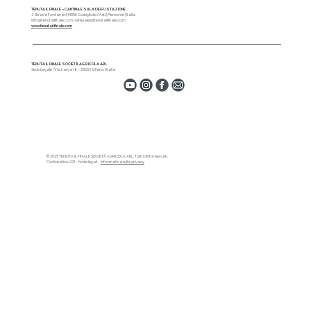
TENUTA IL FINALE – CANTINA E SALA DEGUSTAZIONE
3 Strada Fontanavi| 14055 Costigliole d'Asti | Piemonte | Italia
info@tenutailfinale.com
|
winesales@tenutailfinale.com
www.tenutailfinale.com
TENUTA IL FINALE SOCIETÀ AGRICOLA ARL
Sede Legale | Via Larga | 8 – 20122 | Milano | Italia
© 2025 TENUTA IL FINALE SOCIETÀ AGRICOLA ARL. Tutti i diritti riservati.
Codice etico 231 - Note legali -
Informativa sulla privacy