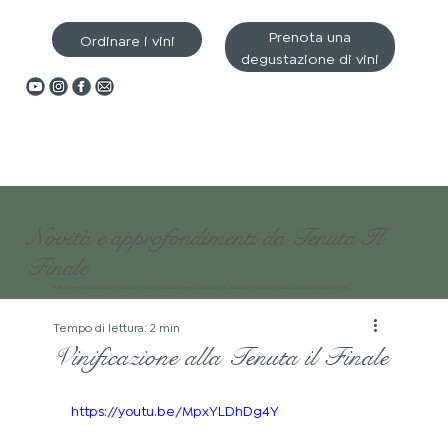
Prenota una
Ordinare i vini
degustazione di vini
Novità e approfondimenti da Tenuta Il
Finale
“Nati in terreni secolari e prodotti con uve raccolte a mano, i nostri vini catturano l'eleganza senza tempo del Piemonte.”
Tempo di lettura: 2 min
Vinificazione alla Tenuta il Finale
https://youtu.be/MpxYLDhDg4Y