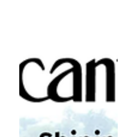
riconoscimento riflette qualcosa di ben più
importante: il lavoro silenzioso e la
dedizione che si svolgono ben prima che il
vino arrivi nel bicchiere. Evoca le prime
mattine in vigna, quando la luce accarezza
per la prima volta i filari e ogni decisione
inizia con