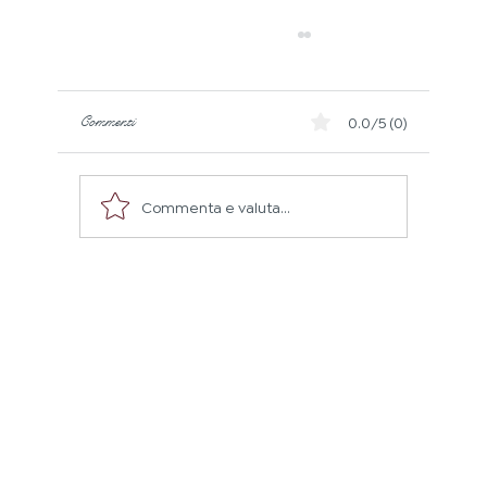
Commenti
0.0/5 (0)
Puntare i riflettori sul Piemonte
Commenta e valuta...