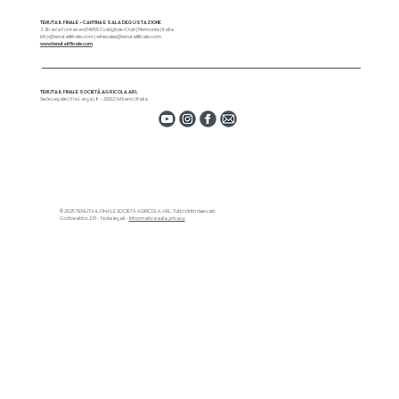
TENUTA IL FINALE – CANTINA E SALA DEGUSTAZIONE
3 Strada Fontanavi| 14055 Costigliole d'Asti | Piemonte | Italia
info@tenutailfinale.com
|
winesales@tenutailfinale.com
www.tenutailfinale.com
TENUTA IL FINALE SOCIETÀ AGRICOLA ARL
Sede Legale | Via Larga | 8 – 20122 | Milano | Italia
© 2025 TENUTA IL FINALE SOCIETÀ AGRICOLA ARL. Tutti i diritti riservati.
Codice etico 231 - Note legali -
Informativa sulla privacy