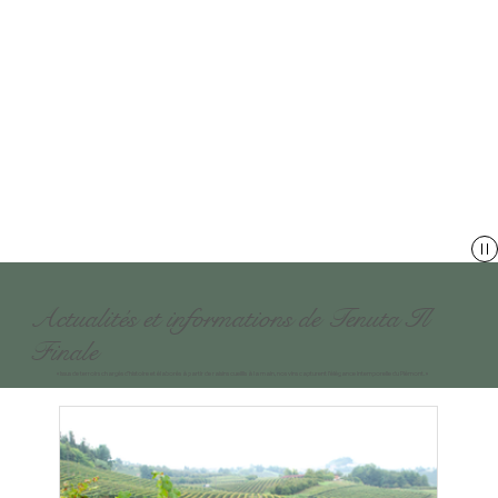
Actualités et informations de Tenuta Il
Finale
« Issus de terroirs chargés d’histoire et élaborés à partir de raisins cueillis à la main, nos vins capturent l’élégance intemporelle du Piémont. »