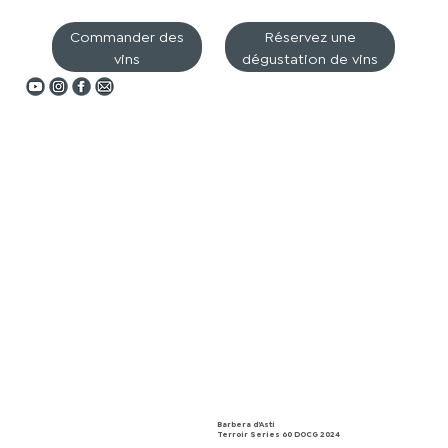
Commander des
Réservez une
vins
dégustation de vins
Barbera d’Asti
Terroir Series 60 DOCG 2024