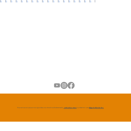
Pour en savoir plus sur nos vignobles, nos vins et nos événements
, contactez-nous
ou réservez une
dégustation de vins.