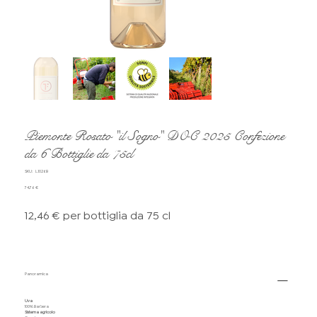
Piemonte Rosato "il Sogno" DOC 2025 Confezione
da 6 Bottiglie da 75cl
SKU
SKU:
L.1026B
L.1026B
Prezzo
74,76 €
12,46 € per bottiglia da 75 cl
Panoramica
Uva
100% Barbera
Sistema agricolo