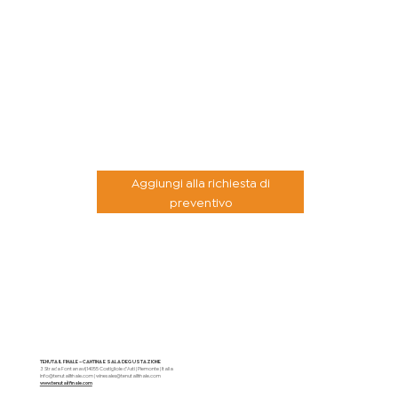
Aggiungi alla richiesta di
preventivo
TENUTA IL FINALE – CANTINA E SALA DEGUSTAZIONE
3 Strada Fontanavi| 14055 Costigliole d'Asti | Piemonte | Italia
info@tenutailfinale.com
|
winesales@tenutailfinale.com
www.tenutailfinale.com