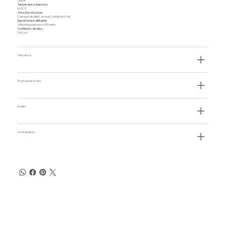
Guyot
Temperatura di servizio
10/12 °C
Area di produzione
Castagnole delle Lanze e Costigliole d'Asti
Esposizione e altitudine
Altitudine superiore a 250 metri
Contenuto alcolico
13% vol
Viticoltura
Produzione di vino
Profilo
Abbinamento