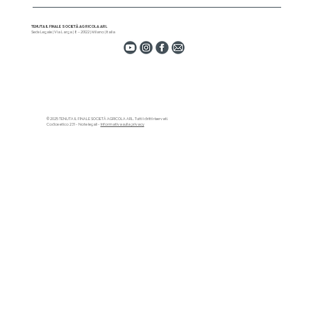
TENUTA IL FINALE SOCIETÀ AGRICOLA ARL
Sede Legale | Via Larga | 8 – 20122 | Milano | Italia
© 2025 TENUTA IL FINALE SOCIETÀ AGRICOLA ARL. Tutti i diritti riservati.
Codice etico 231 - Note legali -
Informativa sulla privacy