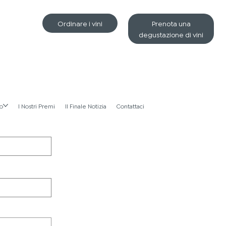
Ordinare i vini
Prenota una
degustazione di vini
io
I Nostri Premi
Il Finale Notizia
Contattaci