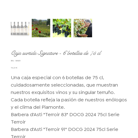
Caja surtida Signature - 6 botellas de 75 cl
SKU
SKU:
SMB.01
SMB.01
Precio
96,23 €
Una caja especial con 6 botellas de 75 cl,
cuidadosamente seleccionadas, que muestran
nuestros exquisitos vinos y su singular terruño.
Cada botella refleja la pasión de nuestros enólogos
y el clima del Piamonte.
Barbera d'Asti "Terroir 83" DOCG 2024 75cl Serie
Terroir
Barbera d'Asti "Terroir 91" DOCG 2024 75cl Serie
Terroir