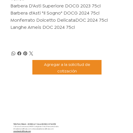
Barbera D'Asti Superiore DOCG 2023 75cl
Barbera d'Asti "Il Sogno" DOCG 2024 75cl
Monferrato Dolcetto DelicataDOC 2024 75cl
Langhe Arneis DOC 2024 75cl
Agregar a la solicitud de
cotización
TENUTA IL FINALE – BODEGA Y SALA DE DEGUSTACIÓN
3 Strada Fontanavi | 14055 Costigliole d'Asti | Piamonte | Italia
info@tenutailfinale.com
|
winesales@tenutailfinale.com
www.tenutailfinale.com