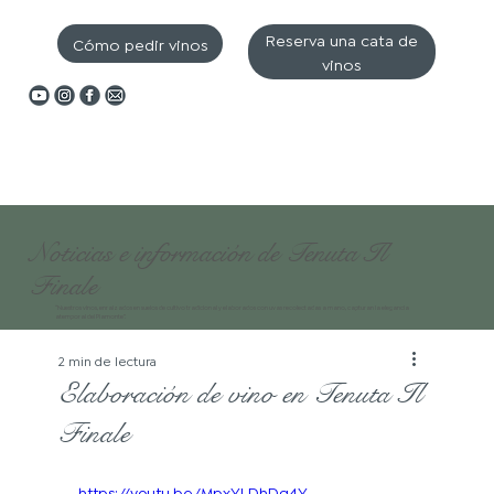
Reserva una cata de
Cómo pedir vinos
vinos
Noticias e información de Tenuta Il
Finale
“Nuestros vinos, enraizados en suelos de cultivo tradicional y elaborados con uvas recolectadas a mano, capturan la elegancia
atemporal del Piamonte”.
2 min de lectura
Elaboración de vino en Tenuta Il
Finale
https://youtu.be/MpxYLDhDg4Y