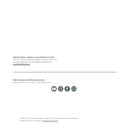
TENUTA IL FINALE – BODEGA Y SALA DE DEGUSTACIÓN
3 Strada Fontanavi | 14055 Costigliole d'Asti | Piamonte | Italia
info@tenutailfinale.com
|
winesales@tenutailfinale.com
www.tenutailfinale.com
TENUTA IL FINALE SOCIETÀ AGRICOLA ARL
Oficina registrada | Vía Larga | 8 – 20122 | Milán | Italia
© 2025 TENUTA IL FINALE SOCIETÀ AGRICOLA ARL. Reservados todos los derechos.
Código Ético 231 - Aviso Legal -
Política de Privacidad