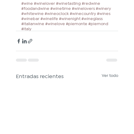
#wine
#winelover
#winetasting
#redwine
#foodandwine
#winetime
#winelovers
#winery
#whitewine
#wineoclock
#winecountry
#wines
#winebar
#winelife
#winenight
#wineglass
#italianwine
#winelove
#
piemonte 
#
piemond 
#
italy
Entradas recientes
Ver todo